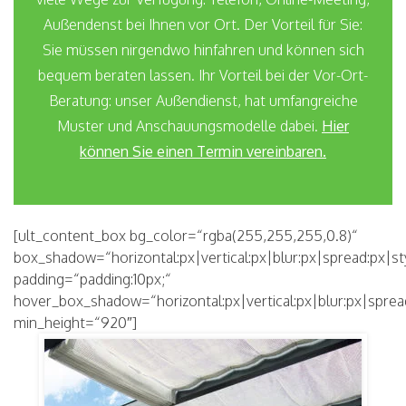
Außendenst bei Ihnen vor Ort. Der Vorteil für Sie:
Sie müssen nirgendwo hinfahren und können sich
bequem beraten lassen. Ihr Vorteil bei der Vor-Ort-
Beratung: unser Außendienst, hat umfangreiche
Muster und Anschauungsmodelle dabei.
Hier
können Sie einen Termin vereinbaren.
[ult_content_box bg_color=“rgba(255,255,255,0.8)“
box_shadow=“horizontal:px|vertical:px|blur:px|spread:px|st
padding=“padding:10px;“
hover_box_shadow=“horizontal:px|vertical:px|blur:px|sprea
min_height=“920″]