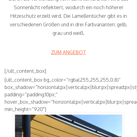
Sonnenlicht reflektiert, wodurch ein noch höherer
Hitzeschutz erzielt wird. Die Lamellentücher gibt es in
verschiedenen Größen und in drei Farbvarianten: gelb,
grau und weiß.
ZUM ANGEBOT
[/ult_content_box]
[ult_content_box bg_color=“rgba(255,255,255,0.8)“
box_shadow=“horizontal:px|vertical:px|blur:px|spread:px|st
padding=“padding:10px;“
hover_box_shadow=“horizontal:px|vertical:px|blur:px|sprea
min_height=“920″]