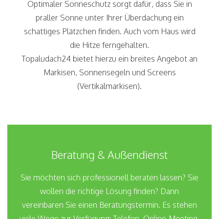
Optimaler Sonneschutz sorgt dafür, dass Sie in
praller Sonne unter Ihrer Überdachung ein
schattiges Plätzchen finden. Auch vom Haus wird
die Hitze ferngehalten.
Topaludach24 bietet hierzu ein breites Angebot an
Markisen, Sonnensegeln und Screens
(Vertikalmarkisen).
Beratung & Außendienst
Sie möchten sich professionell beraten lassen? Sie
wollen die richtige Lösung finden? Dann
vereinbaren Sie einen Beratungstermin. Es stehen
viele Wege zur Verfügung: Telefon, Online-Meeting,