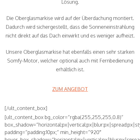
Lösung.
Die Oberglasmarkise wird auf der Überdachung montiert.
Dadurch wird sichergestellt, dass die Sonneneinstrahlung
nicht direkt auf das Dach einwirkt und es weniger aufheizt.
Unsere Oberglasmarkise hat ebenfalls einen sehr starken
Somfy-Motor, welcher optional auch mit Fernbedienung
erhältlich ist.
ZUM ANGEBOT
[/ult_content_box]
[ult_content_box bg_color=“rgba(255,255,255,0.8)“
box_shadow=“horizontal:px|vertical:px|blur:px|spread:px|st
padding=“padding:10px;“ min_height=“920″
hover_box_shadow=“horizontal:px|vertical:px|blur:px|sprea