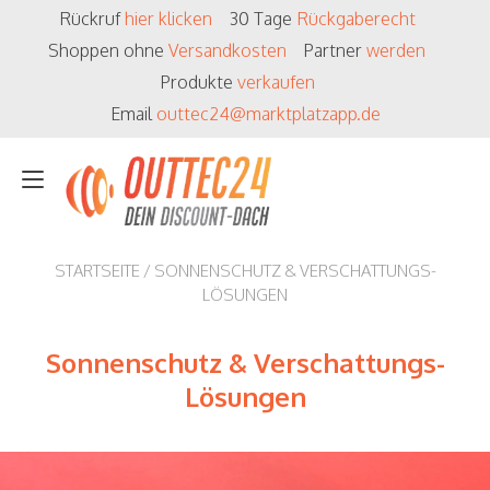
Zum
Rückruf
hier klicken
30 Tage
Rückgaberecht
Inhalt
Shoppen ohne
Versandkosten
Partner
werden
springen
Produkte
verkaufen
Email
outtec24@marktplatzapp.de
Navigation
umschalten
STARTSEITE
/ SONNENSCHUTZ & VERSCHATTUNGS-
LÖSUNGEN
Sonnenschutz & Verschattungs-
Lösungen