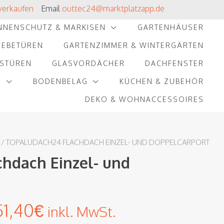
verkaufen
Email
outtec24@marktplatzapp.de
NNENSCHUTZ & MARKISEN
GARTENHÄUSER
IEBETÜREN
GARTENZIMMER & WINTERGÄRTEN
STÜREN
GLASVORDÄCHER
DACHFENSTER
O
BODENBELAG
KÜCHEN & ZUBEHÖR
DEKO & WOHNACCESSOIRES
/ TOPALUDACH24 FLACHDACH EINZEL- UND DOPPELCARPORT
hdach Einzel- und
51,40
€
inkl. MwSt.