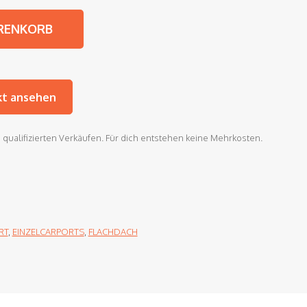
d Doppelcarport Menge
RENKORB
kt ansehen
an qualifizierten Verkäufen. Für dich entstehen keine Mehrkosten.
RT
,
EINZELCARPORTS
,
FLACHDACH