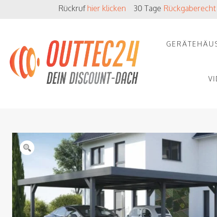
Zum
Rückruf
hier klicken
30 Tage
Rückgaberecht
Inhalt
springen
GERÄTEHÄU
V