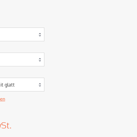
t glatt
zen
wSt.