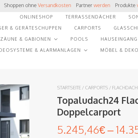
Shoppen ohne
Versandkosten
Partner
werden
Produkte
ONLINESHOP
TERRASSENDÄCHER
SO
SER & GERÄTESCHUPPEN
CARPORTS
GLASSCH
ZÄUNE & GABIONEN
POOLS
HAUSEINGANG
IDEOSYSTEME & ALARMANLAGEN
MÖBEL & DEK
STARTSEITE
/
CARPORTS
/
FLACHDACH
Topaludach24 Flac
Doppelcarport
5.245,46
€
–
14.3