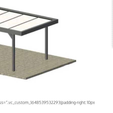
“ css=“.vc_custom_1648539532293{padding-right: 10px