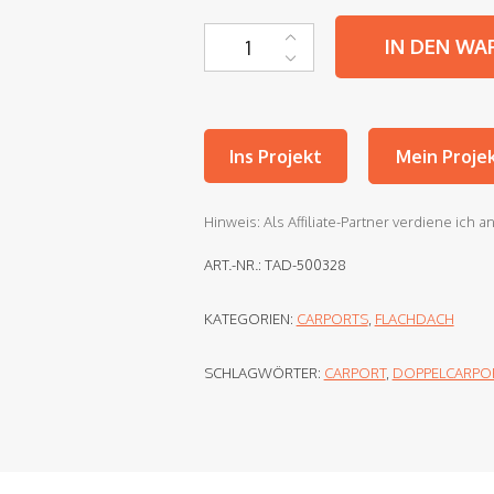
Topaludach24 Flachdach Einzel- un
IN DEN WA
Ins Projekt
Mein Proje
Hinweis: Als Affiliate-Partner verdiene ich 
ART.-NR.:
TAD-500328
KATEGORIEN:
CARPORTS
,
FLACHDACH
SCHLAGWÖRTER:
CARPORT
,
DOPPELCARPO