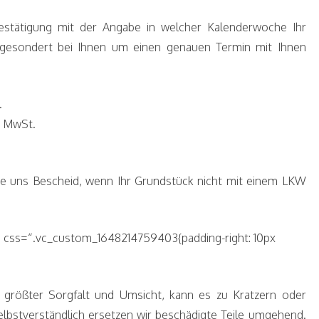
bestätigung mit der Angabe in welcher Kalenderwoche Ihr
h gesondert bei Ihnen um einen genauen Termin mit Ihnen
.
. MwSt.
Sie uns Bescheid, wenn Ihr Grundstück nicht mit einem LKW
l?“ css=“.vc_custom_1648214759403{padding-right: 10px
 größter Sorgfalt und Umsicht, kann es zu Kratzern oder
lbstverständlich ersetzen wir beschädigte Teile umgehend.