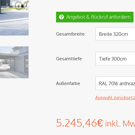
Angebot & Rückruf anfordern
Gesamtbreite
Breite 320cm
Gesamttiefe
Tiefe 300cm
Außenfarbe
RAL 7016 anthrazi
Auswahl zurückset
5.245,46
€
inkl. M