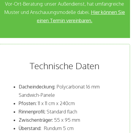
Vor-Ort-Beratung: unser Außendienst, hat umfangreiche
Muster und Anschauungsmodelle dabei.
Hier können Sie
einen Termin vereinbaren.
Technische Daten
Dacheindeckung:
Polycarbonat 16 mm
Sandwich-Panele
Pfosten:
11 x 11 cm x 240cm
Rinnenprofil:
Standard flach
Zwischenträger:
55 x 95 mm
Überstand:
Rundum 5 cm